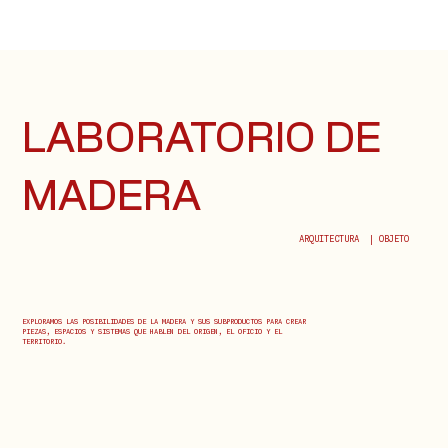
LABORATORIO DE
MADERA
ARQUITECTURA | OBJETO
EXPLORAMOS LAS POSIBILIDADES DE LA MADERA Y SUS SUBPRODUCTOS PARA CREAR
PIEZAS, ESPACIOS Y SISTEMAS QUE HABLEN DEL ORIGEN, EL OFICIO Y EL
TERRITORIO.